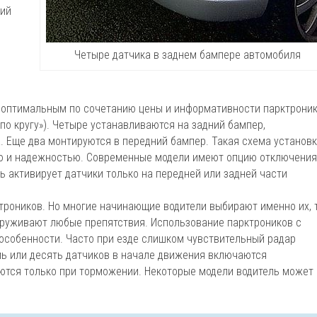
ний
Четыре датчика в заднем бампере автомобиля
 оптимальным по сочетанию цены и информативности парктрони
по кругу»). Четыре устанавливаются на задний бампер,
а. Еще два монтируются в передний бампер. Такая схема установ
ю и надежностью. Современные модели имеют опцию отключени
ь активирует датчики только на передней или задней части
троников. Но многие начинающие водители выбирают именно их, 
аруживают любые препятствия. Использование парктроников с
особенности. Часто при езде слишком чувствительный радар
емь или десять датчиков в начале движения включаются
уются только при торможении. Некоторые модели водитель может