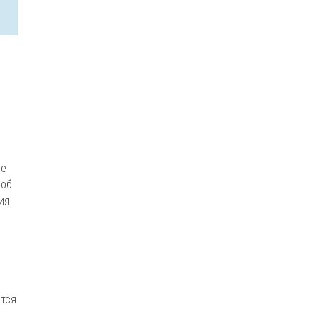
де
соб
ия
ется