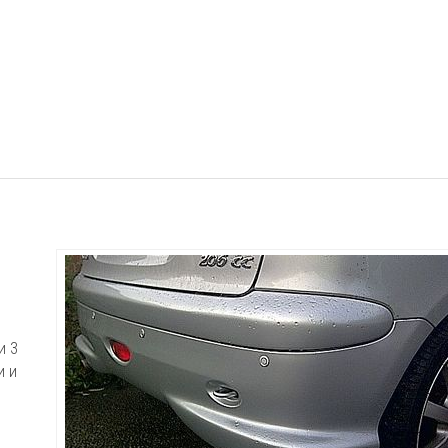
и 3
и и