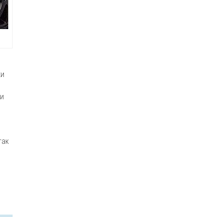
ки
ки
я
так