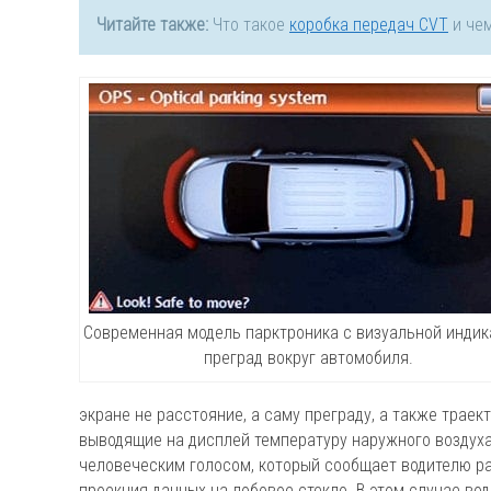
Читайте также:
Что такое
коробка передач CVT
и чем
Современная модель парктроника с визуальной инди
преград вокруг автомобиля.
экране не расстояние, а саму преграду, а также трае
выводящие на дисплей температуру наружного воздуха,
человеческим голосом, который сообщает водителю р
проекция данных на лобовое стекло. В этом случае вод