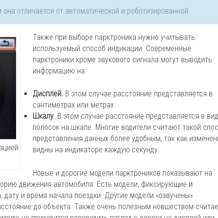
 она отличается от автоматической и роботизированной.
Также при выборе парктроника нужно учитывать
используемый способ индикации. Современные
парктроники кроме звукового сигнала могут выводить
информацию на:
Дисплей.
В этом случае расстояние представляется в
сантиметрах или метрах.
Шкалу
. В этом случае расстояние представляется в ви
полосок на шкале. Многие водители считают такой спо
представления данных более удобным, так как изменен
кацией
видны на индикаторе каждую секунду.
Новые и дорогие модели парктроников показывают на
кторию движения автомобиля. Есть модели, фиксирующие и
 дату и время начала поездки. Другие модели «озвучены»
асстояние до объекта. Также очень полезным новшеством счита
ителю не приходится переводить взгляд с дороги на дисплей или