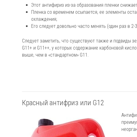
Этот антифириз из-за образования пленки снижает
Пленка со временем осыпается, ее элементы оста
охлаждения;
Его следует довольно часто менять (один раз в 2-3
Следует заметить, что существуют также и подвиды з
G11+ и G11++, у которых содержание карбоновой кисл
выше, чем в «стандартном» G11.
Красный антифриз или G12
Антифи
преиму
неорган