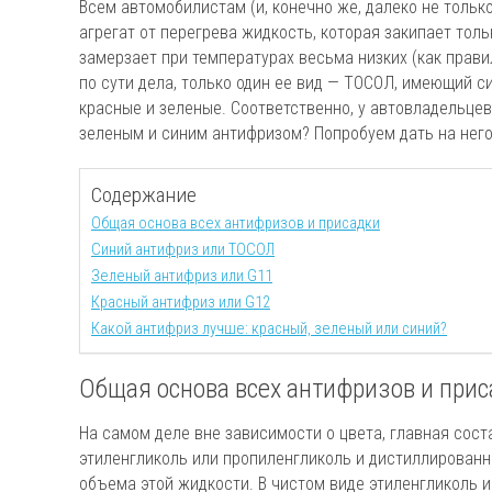
Всем автомобилистам (и, конечно же, далеко не тольк
агрегат от перегрева жидкость, которая закипает тол
замерзает при температурах весьма низких (как правил
по сути дела, только один ее вид — ТОСОЛ, имеющий с
красные и зеленые. Соответственно, у автовладельцев
зеленым и синим антифризом? Попробуем дать на него
Содержание
Общая основа всех антифризов и присадки
Синий антифриз или ТОСОЛ
Зеленый антифриз или G11
Красный антифриз или G12
Какой антифриз лучше: красный, зеленый или синий?
Общая основа всех антифризов и при
На самом деле вне зависимости о цвета, главная со
этиленгликоль или пропиленгликоль и дистиллированн
объема этой жидкости. В чистом виде этиленгликоль 