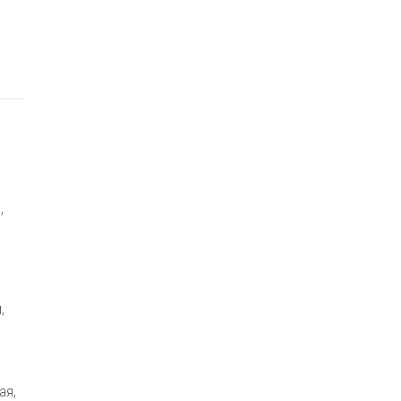
,
,
ая,