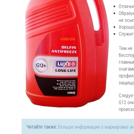
Отлично
Образуе
не осы
Хорошо
Служит 
Тем не
бесспо
главны
очагам
профил
защища
Следует
G12 он
происх
Читайте также:
Больше информации о маркировке а