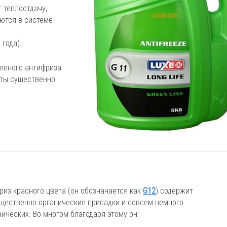
 теплоотдачу;
ются в системе
 года).
еленого антифриза
оты существенно
риз красного цвета (он обозначается как
G12
) содержит
щественно органические присадки и совсем немного
ических. Во многом благодаря этому он: