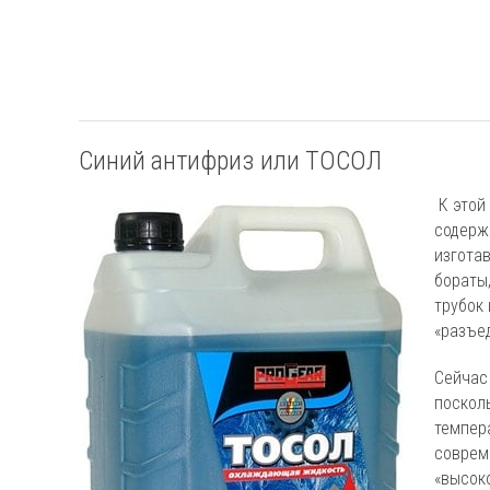
Синий антифриз или ТОСОЛ
К этой
содерж
изгота
бораты
трубок 
«разъе
Сейчас
поскол
темпера
соврем
«высок