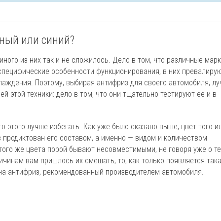
еный или синий?
ного из них так и не сложилось. Дело в том, что различные марк
специфические особенности функционирования, в них превалиру
лаждения. Поэтому, выбирая антифриз для своего автомобиля, л
 этой техники: дело в том, что они тщательно тестируют ее и в
о этого лучше избегать. Как уже было сказано выше, цвет того и
продиктован его составом, а именно — видом и количеством
того же цвета порой бывают несовместимыми, не говоря уже о те
ричинам вам пришлось их смешать, то, как только появляется так
на антифриз, рекомендованный производителем автомобиля.