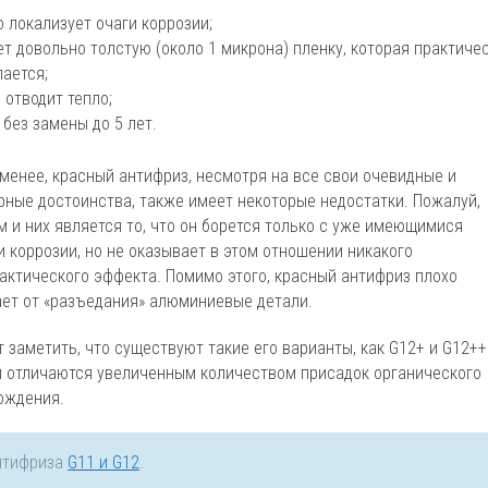
 локализует очаги коррозии;
т довольно толстую (около 1 микрона) пленку, которая практиче
пается;
 отводит тепло;
без замены до 5 лет.
 менее, красный антифриз, несмотря на все свои очевидные и
рные достоинства, также имеет некоторые недостатки. Пожалуй,
м и них является то, что он борется только с уже имеющимися
и коррозии, но не оказывает в этом отношении никакого
актического эффекта. Помимо этого, красный антифриз плохо
ет от «разъедания» алюминиевые детали.
 заметить, что существуют такие его варианты, как G12+ и G12++
и отличаются увеличенным количеством присадок органического
ождения.
нтифриза
G11 и G12
.