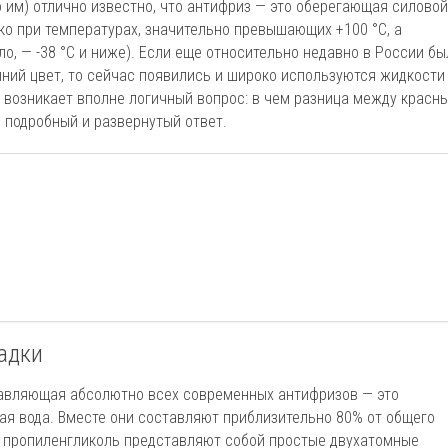
о им) отлично известно, что антифриз — это оберегающая силовой
ько при температурах, значительно превышающих +100 °С, а
о, — -38 °С и ниже). Если еще относительно недавно в России бы
иний цвет, то сейчас появились и широко используются жидкости
 возникает вполне логичный вопрос: в чем разница между красн
 подробный и развернутый ответ.
садки
ставляющая абсолютно всех современных антифризов — это
ая вода. Вместе они составляют приблизительно 80% от общего
и пропиленгликоль представляют собой простые двухатомные