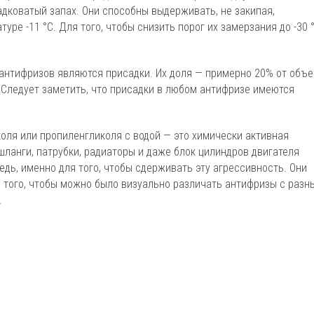
дковатый запах. Они способны выдерживать, не закипая,
уре -11 °С. Для того, чтобы снизить порог их замерзания до -30 
нтифризов являются присадки. Их доля — примерно 20% от объ
. Следует заметить, что присадки в любом антифризе имеются
коля или пропиленгликоля с водой — это химически активная
шланги, патрубки, радиаторы и даже блок цилиндров двигателя
едь, именно для того, чтобы сдерживать эту агрессивность. Они
я того, чтобы можно было визуально различать антифризы с разн
.