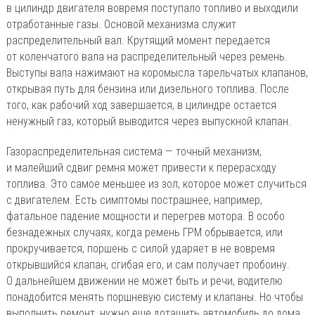
в цилиндр двигателя вовремя поступало топливо и выходили
отработанные газы. Основой механизма служит
распределительный вал. Крутящий момент передается
от коленчатого вала на распределительный через ремень.
Выступы вала нажимают на коромысла тарельчатых клапанов,
открывая путь для бензина или дизельного топлива. После
того, как рабочий ход завершается, в цилиндре остается
ненужный газ, который выводится через выпускной клапан.
Газораспределительная система — точный механизм,
и малейший сдвиг ремня может привести к перерасходу
топлива. Это самое меньшее из зол, которое может случиться
с двигателем. Есть симптомы пострашнее, например,
фатальное падение мощности и перегрев мотора. В особо
безнадежных случаях, когда ремень ГРМ обрывается, или
прокручивается, поршень с силой ударяет в не вовремя
открывшийся клапан, сгибая его, и сам получает пробоину.
О дальнейшем движении не может быть и речи, водителю
понадобится менять поршневую систему и клапаны. Но чтобы
выполнить ремонт, нужно еще дотащить автомобиль до дома.