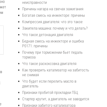
жно
неисправности
ожет
Причины нагара на свечах зажигания
ом
Богатая смесь на инжекторе: причины
Компрессия двигателя: что это такое
Закипела машина: почему и что делать?
Что такое детонация двигателя
Бедная смесь на инжекторе и ошибка
P0171: причины
Почему при торможении бьет педаль
тормоза
Что такое раскоксовка двигателя
Как проверить катализатор на забитость
 в
не снимая
Что будет если перелить масло в
х
двигатель
Признаки пробитой прокладки ГБЦ
Стартер крутит, а двигатель не заводится
е
Признаки забитого катализатора