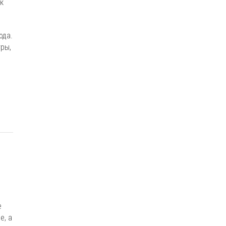
к
ода.
тры,
е
е, а