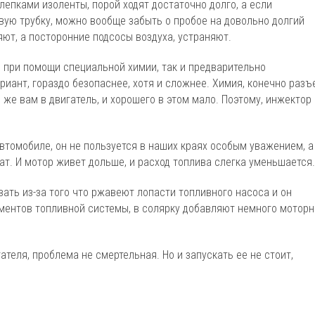
шлепками изоленты, порой ходят достаточно долго, а если
вую трубку, можно вообще забыть о пробое на довольно долгий
яют, а посторонние подсосы воздуха, устраняют.
, при помощи специальной химии, так и предварительно
риант, гораздо безопаснее, хотя и сложнее. Химия, конечно разъ
о же вам в двигатель, и хорошего в этом мало. Поэтому, инжектор
 автомобиле, он не пользуется в наших краях особым уважением, а
шат. И мотор живет дольше, и расход топлива слегка уменьшается.
ать из-за того что ржавеют лопасти топливного насоса и он
ментов топливной системы, в солярку добавляют немного моторн
теля, проблема не смертельная. Но и запускать ее не стоит,