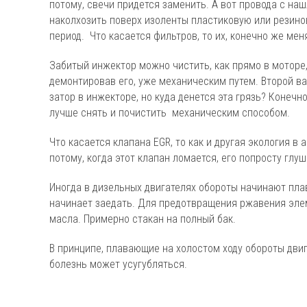
потому, свечи придется заменить. А вот провода с на
наколхозить поверх изоленты пластиковую или резино
период. Что касается фильтров, то их, конечно же мен
Забитый инжектор можно чистить, как прямо в моторе
демонтировав его, уже механическим путем. Второй ва
затор в инжекторе, но куда денется эта грязь? Конечн
лучше снять и почистить механическим способом.
Что касается клапана EGR, то как и другая экология в
потому, когда этот клапан ломается, его попросту глу
Иногда в дизельных двигателях обороты начинают плав
начинает заедать. Для предотвращения ржавения эле
масла. Примерно стакан на полный бак.
В принципе, плавающие на холостом ходу обороты двига
болезнь может усугубляться.