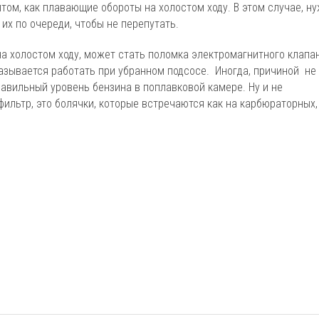
птом, как плавающие обороты на холостом ходу. В этом случае, н
их по очереди, чтобы не перепутать.
на холостом ходу, может стать поломка электромагнитного клапа
казывается работать при убранном подсосе. Иногда, причиной не
равильный уровень бензина в поплавковой камере. Ну и не
ильтр, это болячки, которые встречаются как на карбюраторных,