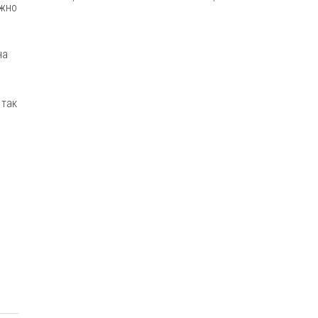
ужно
на
 так