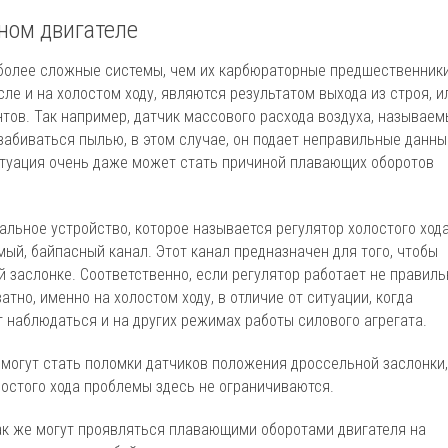
ном двигателе
более сложные системы, чем их карбюраторные предшественники
ле и на холостом ходу, являются результатом выхода из строя, и
тов. Так например, датчик массового расхода воздуха, называе
забиваться пылью, в этом случае, он подает неправильные данны
итуация очень даже может стать причиной плавающих оборотов
альное устройство, которое называется регулятор холостого хода
мый, байпасный канал. Этот канал предназначен для того, чтобы
й заслонке. Соответственно, если регулятор работает не правиль
атно, именно на холостом ходу, в отличие от ситуации, когда
т наблюдаться и на других режимах работы силового агрегата.
 могут стать поломки датчиков положения дроссельной заслонки,
лостого хода проблемы здесь не ограничиваются.
так же могут проявляться плавающими оборотами двигателя на