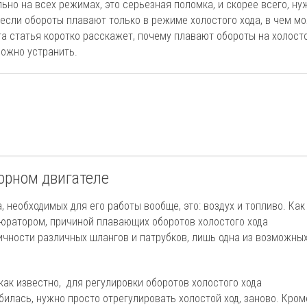
ьно на всех режимах, это серьезная поломка, и скорее всего, ну
 если обороты плавают только в режиме холостого хода, в чем м
Эта статья коротко расскажет, почему плавают обороты на холост
можно устранить.
орном двигателе
, необходимых для его работы вообще, это: воздух и топливо. Как
бюратором, причиной плавающих оборотов холостого хода
тичности различных шлангов и патрубков, лишь одна из возможны
как известно, для регулировки оборотов холостого хода
билась, нужно просто отрегулировать холостой ход, заново. Кром