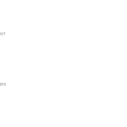
ест
ого