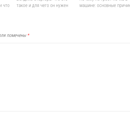
и что
такое и для чего он нужен
машине: основные причи
оля помечены
*