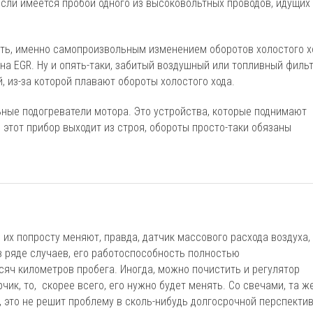
если имеется пробой одного из высоковольтных проводов, идущих 
ать, именно самопроизвольным изменением оборотов холостого х
на EGR. Ну и опять-таки, забитый воздушный или топливный филь
, из-за которой плавают обороты холостого хода.
ные подогреватели мотора. Это устройства, которые поднимают
 этот прибор выходит из строя, обороты просто-таки обязаны
 их попросту меняют, правда, датчик массового расхода воздуха,
 ряде случаев, его работоспособность полностью
ысяч километров пробега. Иногда, можно почистить и регулятор
рчик, то, скорее всего, его нужно будет менять. Со свечами, та ж
, это не решит проблему в сколь-нибудь долгосрочной перспектив