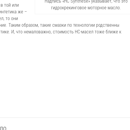
Надпись «HC Synthese» указывает, что это
в той или
гидрокрекинговое моторное масло.
интетика же –
л, то они
ие. Таким образом, такие смазки по технологии родственны
тике. И, что немаловажно, стоимость HC-масел тоже ближе к
сло