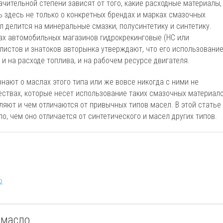
чительной степени зависят от того, какие расходные материалы,
ь здесь не только о конкретных брендах и марках смазочных
л делится на минеральные смазки, полусинтетику и синтетику.
ах автомобильных магазинов гидрокрекинговые (HC или
листов и знатоков авторынка утверждают, что его использовани
и на расходе топлива, и на рабочем ресурсе двигателя.
нают о маслах этого типа или же вовсе никогда с ними не
ествах, которые несет использование таких смазочных материало
ляют и чем отличаются от привычных типов масел. В этой статье
о, чем оно отличается от синтетического и масел других типов.
о
 масло