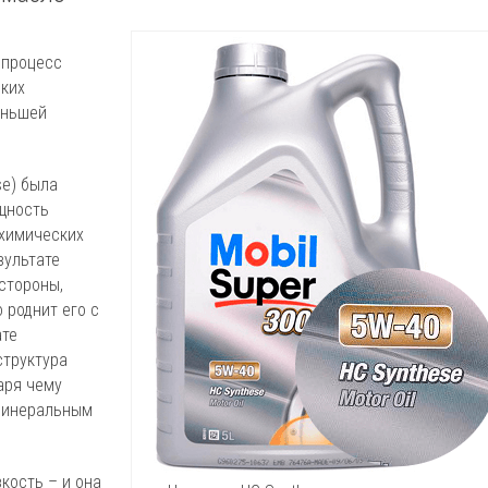
 процесс
оких
еньшей
se) была
ущность
 химических
зультате
 стороны,
 роднит его с
ате
структура
аря чему
 минеральным
кость – и она