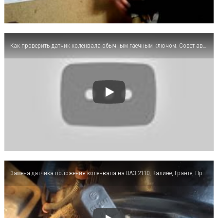
Как проверить датчик коленвала обычным гаечным ключом. Совет автоэлектрика ВЧ.
Замена датчика положения коленвала на ВАЗ 2110, Калине, Гранте, Приоре, 2112 и 2114