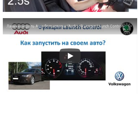
Лаунч-контроль Ауди Фольксваген (Audi volkswagen Launch Control)