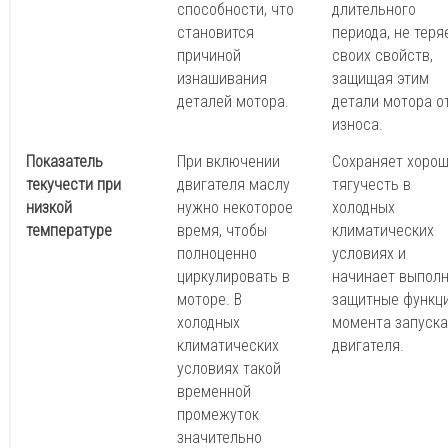
способности, что
длительного
становится
периода, не теря
причиной
своих свойств,
изнашивания
защищая этим
деталей мотора.
детали мотора о
износа.
Показатель
При включении
Сохраняет хоро
текучести при
двигателя маслу
тягучесть в
низкой
нужно некоторое
холодных
температуре
время, чтобы
климатических
полноценно
условиях и
циркулировать в
начинает выпол
моторе. В
защитные функци
холодных
момента запуска
климатических
двигателя.
условиях такой
временной
промежуток
значительно