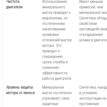
Чистота
Использование
Имеет меньше
двигателя
минерального
примесей, чем
масла приводит к
минеральное ма
медленному, но
Синтетика облад
постепенному
свойством
накапливанию
противодейство
шламовых
откладыванию
отложений внутри
шлама в двигате
мотора. Это
приводит к
сокращению
срока службы и
снижению
эффективности
работы двигателя.
Уровень защиты
Минеральное
Синтетика, нахо
мотора от износа
масло постепенно
в условиях
утрачивает свои
эксплуатации на
защитные
протяжении