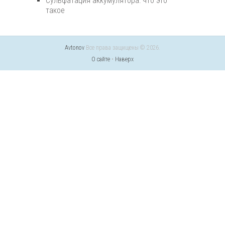
Сульфатация аккумулятора: что это
такое
Avtonov
Все права защищены © 2026.
О сайте
•
Наверх