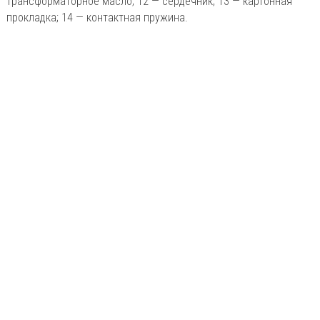
трансформаторное масло; 12 — сердечник; 13 — картонная
прокладка; 14 — контактная пружина.