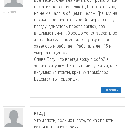
ВСе верно. Сначала начались провалы при
нажатии на газ (изредка). Долго так было,
23.12.2019
но не мешало, в общем и целом. Грешил на
некачественное топливо. А вчера, в сырую
погоду, двигатель просто заглох, без
видимых причин. Хорошо успел заехать во
двор. Подумал, поменял катушку и — все
завелось и работает! Работала лет 15 и
умерла в один миг….
Слава Богу, что всегда вожу с собой в
запасе катушку. Теперь почищу свечи, все
видимые контакты, крышку трамблера.
Будем жить, товарищи!
Ответить
ВЛАД
Что делать, если их шесть, то как понять
какая вышла из строя?