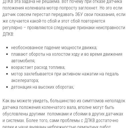
ДПКВ эта задача не решаема. Вот почему при отказе датчика
положения коленвала мотор попросту заглохнет. Но это если
датчик совсем перестал передавать ЭБУ свои показания, если
же случается какой-то сбой и этот сбой повторяется
регулярно – проявляются следующие признаки неисправности
ДПКВ:
необоснованное падение мощности движка;
плавают обороты на холостом ходу и во время движения
автомобиля;
возрастает расход топлива;
мотор захлебывается при активном нажатии на педаль
акселератора;
детонация на высоких оборотах;
Как вы можете увидеть, большинство из симптомов неполадок
датчика положения коленчатого вала, вполне могут быть
обусловлены другими поломками и сбоями в других датчиках
и системах. Более того, сами проблемы с ДПКВ достаточно
редки и чаще вызваны небрежностью ремонтных работ,