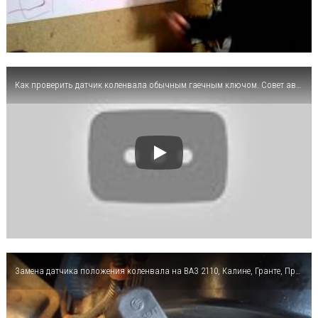
Как проверить датчик коленвала обычным гаечным ключом. Совет автоэлектрика ВЧ.
Замена датчика положения коленвала на ВАЗ 2110, Калине, Гранте, Приоре, 2112 и 2114