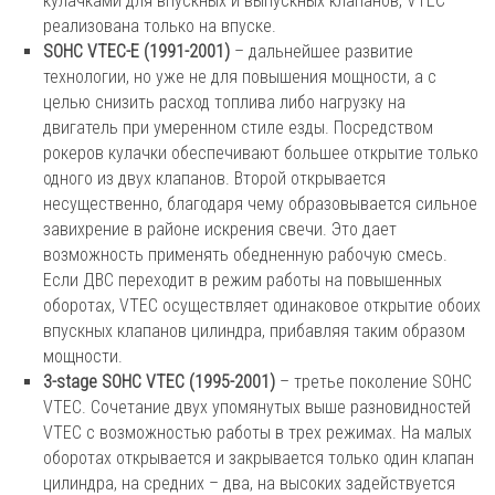
кулачками для впускных и выпускных клапанов, VTEC
реализована только на впуске.
SOHC VTEC-E (1991-2001)
– дальнейшее развитие
технологии, но уже не для повышения мощности, а с
целью снизить расход топлива либо нагрузку на
двигатель при умеренном стиле езды. Посредством
рокеров кулачки обеспечивают большее открытие только
одного из двух клапанов. Второй открывается
несущественно, благодаря чему образовывается сильное
завихрение в районе искрения свечи. Это дает
возможность применять обедненную рабочую смесь.
Если ДВС переходит в режим работы на повышенных
оборотах, VTEC осуществляет одинаковое открытие обоих
впускных клапанов цилиндра, прибавляя таким образом
мощности.
3-stage SOHC VTEC (1995-2001)
– третье поколение SOHC
VTEC. Сочетание двух упомянутых выше разновидностей
VTEC с возможностью работы в трех режимах. На малых
оборотах открывается и закрывается только один клапан
цилиндра, на средних – два, на высоких задействуется