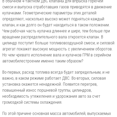
В обычном 4-тактном ДВС клапаны для впрыска горючей
смеси и выпуска отработавших газов приводятся в движение
кулачками. Геометрические параметры этих деталей
определяют, насколько высоко может подняться каждый
клапан, и как долго он будет находиться в таком положении.
Чем рабочая часть кулачка длиннее и шире, тем больше при
вращении распределительного вала откроется клапан. В
цилиндр поступит больше топливовоздушной смеси, и силовой
агрегат покажет высокую мощность с увеличением оборотов.
Но чем чревато исполнение вала и кулачков ГРМ в серийном
автомобилестроении именно таким образом?
Во-первых, расход топлива всегда будет запредельным, и не
важно, в каком режиме работает ДВС. Во-вторых, силовая
установка окажется ненадежной. Появится перегрев,
повышенный износ поршневой группы, цилиндров,
необходимость утяжеления и удорожания авто за счет
громоздкой системы охлаждения.
По этой причине основная масса автомобилей, выпускаемых