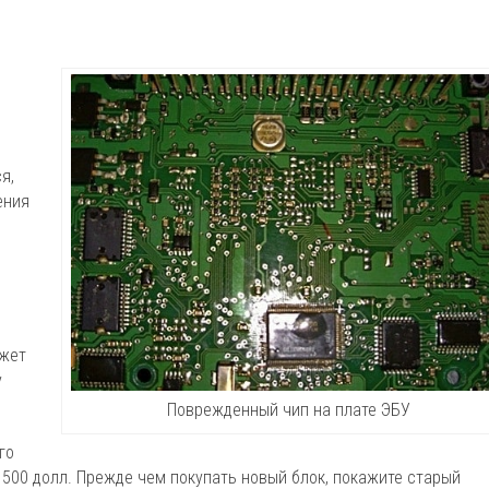
я,
ения
е
ожет
у
Поврежденный чип на плате ЭБУ
го
 500 долл. Прежде чем покупать новый блок, покажите старый